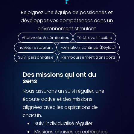
?
Rejoignez une équipe de passionnés et
développez vos compétences dans un
environnement stimulant
Afterworks & séminaires
Télétravail flexible
Tickets restaurant
Formation continue (Keylab)
Suivi personnalisé
Remboursement transports
Des missions qui ont du
sens
Nous assurons un suivi régulier, une
écoute active et des missions
alignées avec les aspirations de
chacun.
Suivi individualisé régulier
Missions choisies en cohérence