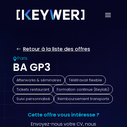
Retour à la liste des offres
Paris

BA GP3
Afterworks & séminaires
Télétravail flexible
Tickets restaurant
Formation continue (Keylab)
Suivi personnalisé
Remboursement transports
Cette offre vous intéresse ?
Envoyez-nous votre CV, nous