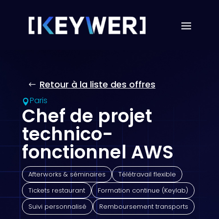
Retour à la liste des offres
Paris

Chef de projet
technico-
fonctionnel AWS
Afterworks & séminaires
Télétravail flexible
Tickets restaurant
Formation continue (Keylab)
Suivi personnalisé
Remboursement transports