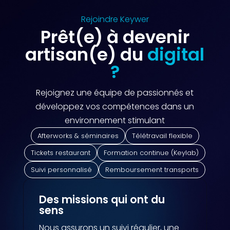
Rejoindre Keywer
Prêt(e) à devenir
artisan(e) du
digital
?
Rejoignez une équipe de passionnés et
développez vos compétences dans un
environnement stimulant
Afterworks & séminaires
Télétravail flexible
Tickets restaurant
Formation continue (Keylab)
Suivi personnalisé
Remboursement transports
Des missions qui ont du
sens
Nous assurons un suivi régulier, une