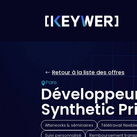
Retour à la liste des offres
Paris

Développeur
Synthetic P
Afterworks & séminaires
Télétravail flexibl
Suivi personnalisé
Remboursement transp