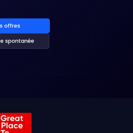
es offres
re spontanée