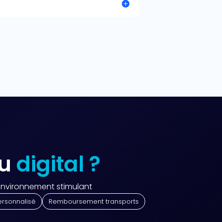
du
digital ?
nvironnement stimulant
ersonnalisé
Remboursement transports