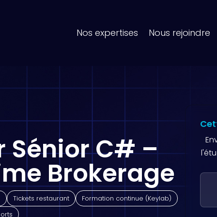
Nos expertises
Nous rejoindre
Cet
 Sénior C# –
En
l'ét
rime Brokerage
e
Tickets restaurant
Formation continue (Keylab)
orts