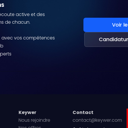
ns
 écoute active et des
ons de chacun.
Voir l
ce avec vos compétences
Candidatu
ab
xperts
Keywer
Contact
Nous rejoindre
contact@keywer.com
Nos offres