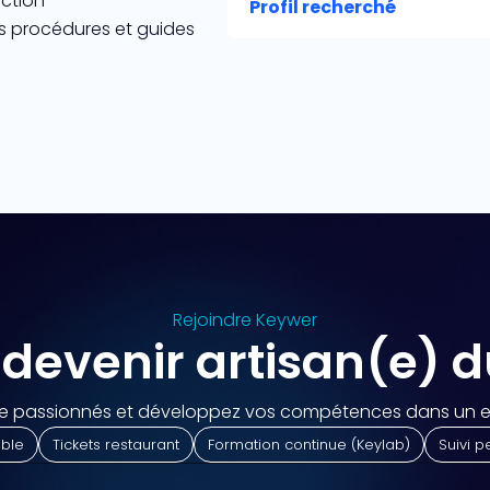
ction
Profil recherché
es procédures et guides
Rejoindre Keywer
 devenir artisan(e) 
de passionnés et développez vos compétences dans un e
ible
Tickets restaurant
Formation continue (Keylab)
Suivi p