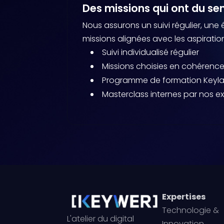
Des missions qui ont du se
Nous assurons un suivi régulier, une
missions alignées avec les aspirati
Suivi individualisé régulier
Missions choisies en cohéren
Programme de formation Keyl
Masterclass internes par nos e
Expertises
Technologie &
L'atelier du digital
Innovation