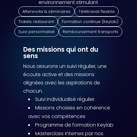
environnement stimulant
Afterworks & séminaires
Télétravail flexible
Tickets restaurant
Formation continue (Keylab)
Suivi personnalisé
Remboursement transports
Des missions qui ont du
sens
Nous assurons un suivi régulier, une
écoute active et des missions
alignées avec les aspirations de
chacun.
Suivi individualisé régulier
Missions choisies en cohérence
avec vos compétences
Programme de formation Keylab
Masterclass internes par nos