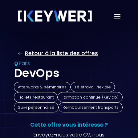
Retour à la liste des offres
Paris

DevOps
Afterworks & séminaires
Télétravail flexible
Tickets restaurant
Formation continue (Keylab)
Suivi personnalisé
Remboursement transports
Cette offre vous intéresse ?
Envoyez-nous votre CV, nous