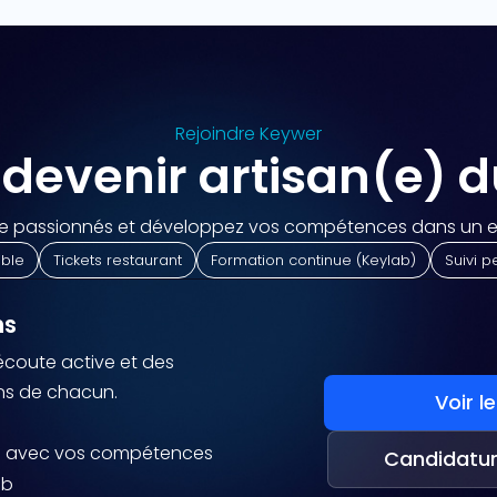
Rejoindre Keywer
 devenir artisan(e) 
de passionnés et développez vos compétences dans un e
ible
Tickets restaurant
Formation continue (Keylab)
Suivi p
ns
 écoute active et des
ons de chacun.
Voir l
ce avec vos compétences
Candidatu
ab