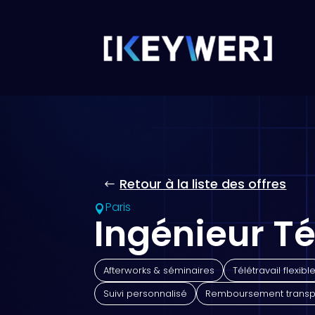
Retour à la liste des offres
Paris

Ingénieur T
Afterworks & séminaires
Télétravail flexibl
Suivi personnalisé
Remboursement transp