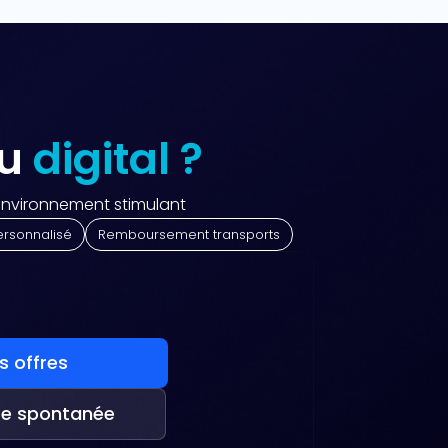
du
digital ?
nvironnement stimulant
ersonnalisé
Remboursement transports
es offres
re spontanée