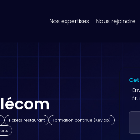
Nos expertises
Nous rejoindre
Cet
En
élécom
l'ét
e
Tickets restaurant
Formation continue (Keylab)
orts