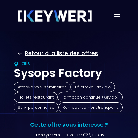
Retour à la liste des offres
Paris

Sysops Factory
Afterworks & séminaires
Télétravail flexible
Tickets restaurant
Formation continue (Keylab)
Suivi personnalisé
Remboursement transports
Cette offre vous intéresse ?
Envoyez-nous votre CV, nous