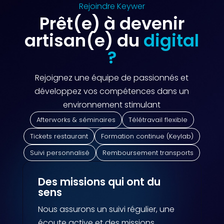
Rejoindre Keywer
Prêt(e) à devenir
artisan(e) du
digital
?
Rejoignez une équipe de passionnés et
développez vos compétences dans un
environnement stimulant
Afterworks & séminaires
Télétravail flexible
Tickets restaurant
Formation continue (Keylab)
Suivi personnalisé
Remboursement transports
Des missions qui ont du
sens
Nous assurons un suivi régulier, une
écoute active et des missions